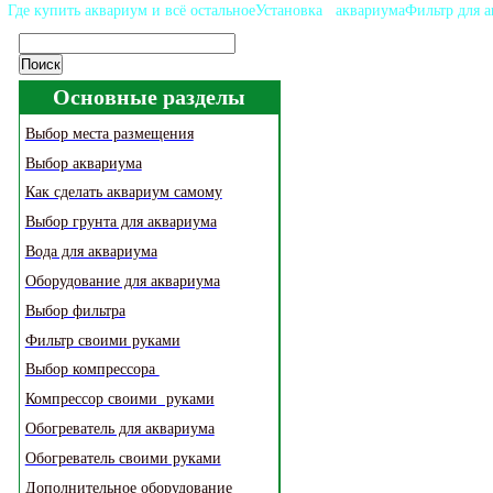
Домашний аквариум
Энциклопедия для аквариумиста
Где купить аквариум и всё остальное
Установка аквариума
Фильтр для 
Основные разделы
Выбор места размещения
Выбор аквариума
Как сделать аквариум самому
Выбор грунта для аквариума
Вода для аквариума
Оборудование для аквариума
Выбор фильтра
Фильтр своими руками
Выбор компрессора
Компрессор своими руками
Обогреватель для аквариума
Обогреватель своими руками
Дополнительное оборудование