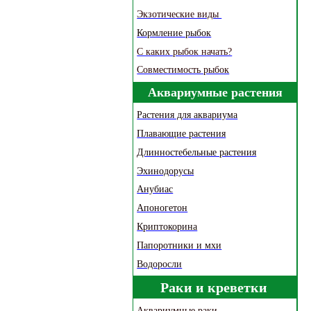
Экзотические виды
Кормление рыбок
С каких рыбок начать?
Совместимость рыбок
Аквариумные растения
Растения для аквариума
Плавающие растения
Длинностебельные растения
Эхинодорусы
Анубиас
Апоногетон
Криптокорина
Папоротники и мхи
Водоросли
Раки и креветки
Аквариумные раки