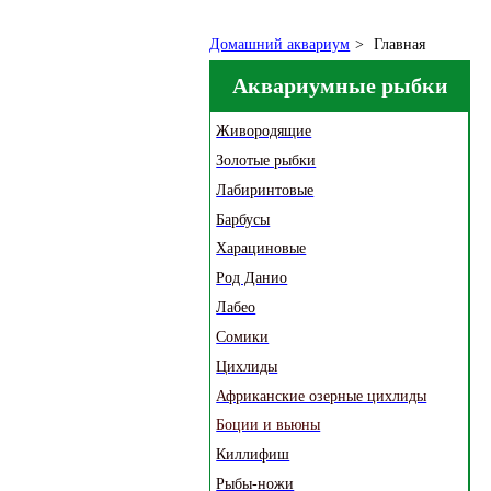
Домашний аквариум
>
Главная
Аквариумные рыбки
Живородящие
Золотые рыбки
Лабиринтовые
Барбусы
Харациновые
Род Данио
Лабео
Сомики
Цихлиды
Африканские озерные цихлиды
Боции и вьюны
Киллифиш
Рыбы-ножи