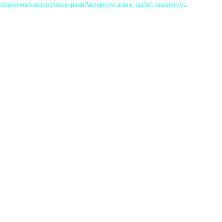
аквариума
Аквариумные раки
Аквариум дома, выбор аквариума.